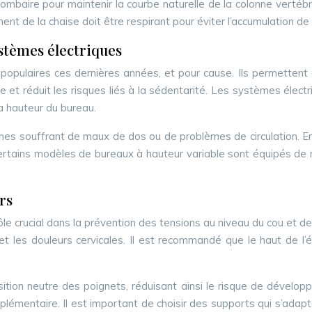
n lombaire pour maintenir la courbe naturelle de la colonne verté
ment de la chaise doit être respirant pour éviter l’accumulation d
ystèmes électriques
opulaires ces dernières années, et pour cause. Ils permettent au
ine et réduit les risques liés à la sédentarité. Les systèmes éle
a hauteur du bureau.
es souffrant de maux de dos ou de problèmes de circulation. En 
 certains modèles de bureaux à hauteur variable sont équipés de
rs
le crucial dans la prévention des tensions au niveau du cou et d
re et les douleurs cervicales. Il est recommandé que le haut de
sition neutre des poignets, réduisant ainsi le risque de dévelo
émentaire. Il est important de choisir des supports qui s’adapten